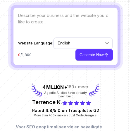
Website Language:
0
/1,800
Generate Now
4 MILLION +
160+ meer
Agentic AI sites have already
been built
Terrence K.
Rated 4.8/5.0 on Trustpilot & G2
More than 400k makers trust CodeDesign.ai
Voor SEO geoptimaliseerde en beveiligde