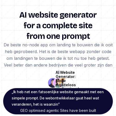
AI website generator
for a complete site
from one prompt
De beste no-node app om landing te bouwen die ik ooit
heb geprobeerd. Het is de beste webapp zonder code
om landingen te bouwen die ik tot nu toe heb getest.
Veel beter dan andere bedrijven die veel groter zijn dan
zij.
AI Website
Generator:
bouw
moeiteloos
professionele
„Ik heb net een fatsoenlijke website gemaakt met een
sites
simpele prompt. De webontwikkelaar gaat heel wat
veranderen, het is waanzin”
GEO optimised agentic Sites have been built