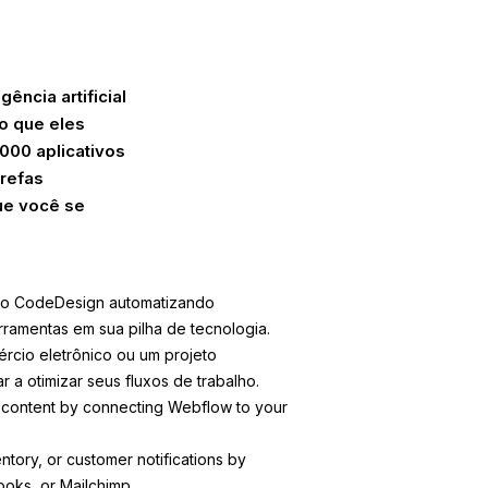
ência artificial
do que eles
000 aplicativos
arefas
ue você se
 do CodeDesign automatizando
ramentas em sua pilha de tecnologia.
rcio eletrônico ou um projeto
a otimizar seus fluxos de trabalho.
 content by connecting Webflow to your
ntory, or customer notifications by
oks, or Mailchimp.