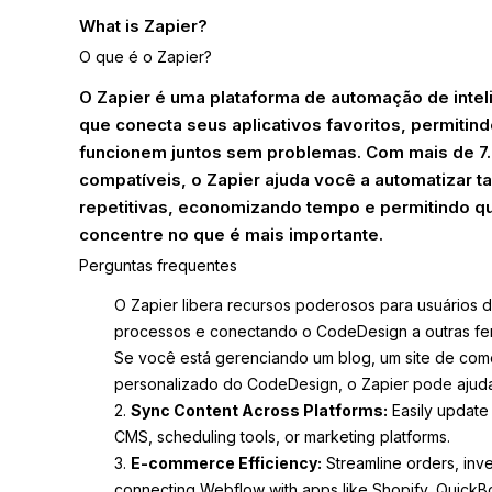
What is Zapier?
O que é o Zapier?
O Zapier é uma plataforma de automação de intelig
que conecta seus aplicativos favoritos, permitin
funcionem juntos sem problemas. Com mais de 7.
compatíveis, o Zapier ajuda você a automatizar t
repetitivas, economizando tempo e permitindo q
concentre no que é mais importante.
Perguntas frequentes
O Zapier libera recursos poderosos para usuários
processos e conectando o CodeDesign a outras fer
Se você está gerenciando um blog, um site de comé
personalizado do CodeDesign, o Zapier pode ajudar 
2.
Sync Content Across Platforms:
Easily update
CMS, scheduling tools, or marketing platforms.
3.
E-commerce Efficiency:
Streamline orders, inve
connecting Webflow with apps like Shopify, QuickBo