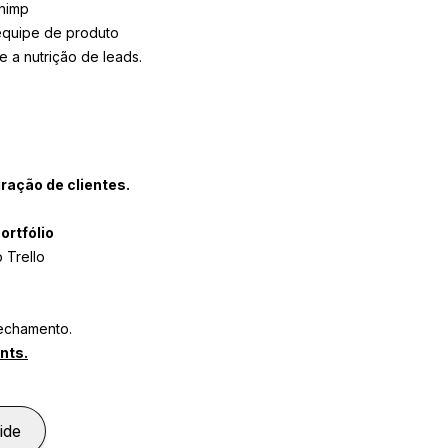
chimp
equipe de produto
 a nutrição de leads.
gração de clientes.
ortfólio
 Trello
fechamento.
nts.
ide